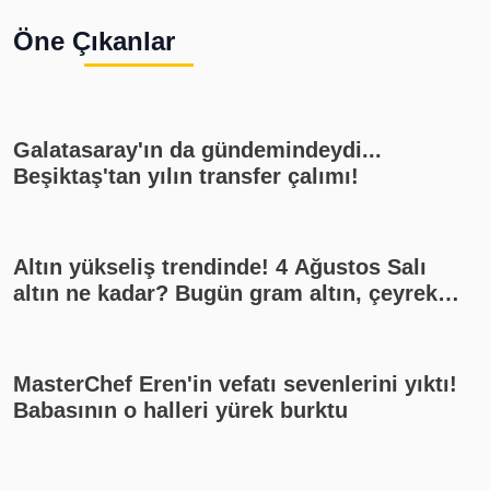
Öne Çıkanlar
Galatasaray'ın da gündemindeydi...
Beşiktaş'tan yılın transfer çalımı!
Altın yükseliş trendinde! 4 Ağustos Salı
altın ne kadar? Bugün gram altın, çeyrek
altın kaç lira? Gümüş ne kadar oldu? Son
dakika altın fiyatları, güncel alış satış
rakamları, canlı takip
MasterChef Eren'in vefatı sevenlerini yıktı!
Babasının o halleri yürek burktu