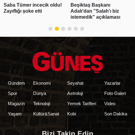
Saba Tümer incecik oldu!
Beşiktaş Başkanı
Zayıflığı şoke etti
Adalı'dan "Salah'ı biz
istemedik" açıklaması
Gündem
Ekonomi
Seyahat
Yazarlar
Spor
Dünya
Astroloji
Foto Galeri
Magazin
Teknoloji
Yemek Tarifleri
Video
Yaşam
Kültür&Sanat
Kobi
Son Dakika
Bizi Takip Edin