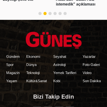
istemedik" açıklaması
inşaat maliyet b
belirlendi
Gündem
Ekonomi
Seyahat
Yazarlar
Spor
Dünya
Astroloji
Foto Galeri
Magazin
Teknoloji
Yemek Tarifleri
Video
Yaşam
Kültür&Sanat
Kobi
Son Dakika
Bizi Takip Edin