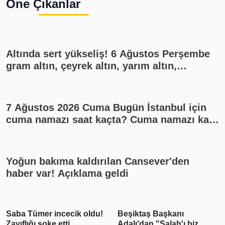
Öne Çıkanlar
Altında sert yükseliş! 6 Ağustos Perşembe
gram altın, çeyrek altın, yarım altın,
cumhuriyet altını ne kadar?
7 Ağustos 2026 Cuma Bugün İstanbul için
cuma namazı saat kaçta? Cuma namazı kaç
rekat? En güzel cuma mesajları
Yoğun bakıma kaldırılan Cansever'den
haber var! Açıklama geldi
ecik oldu!
Beşiktaş Başkanı
Emlak vergisin
ti
Adalı'dan "Salah'ı biz
yıl için esas alı