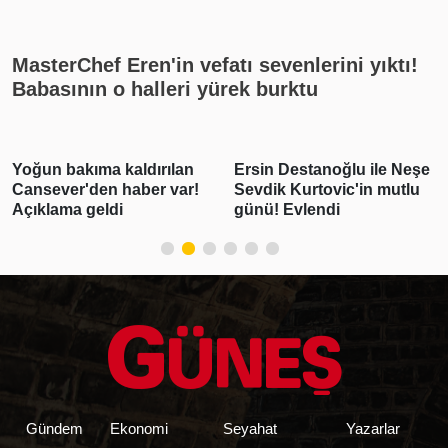
MasterChef Eren'in vefatı sevenlerini yıktı!
Babasının o halleri yürek burktu
kıma kaldırılan
Ersin Destanoğlu ile Neşe
Sercan Yı
r'den haber var!
Sevdik Kurtovic'in mutlu
Beyza ha
 geldi
günü! Evlendi
Olayın 
Gündem
Ekonomi
Seyahat
Yazarlar