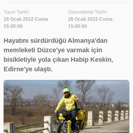
Yayın Tarihi:
Güncelleme Tarihi:
28 Ocak 2022 Cuma
28 Ocak 2022 Cuma
15:00:00
15:00:00
Hayatını sürdürdüğü Almanya'dan
memleketi Düzce'ye varmak için
bisikletiyle yola çıkan Habip Keskin,
Edirne'ye ulaştı.