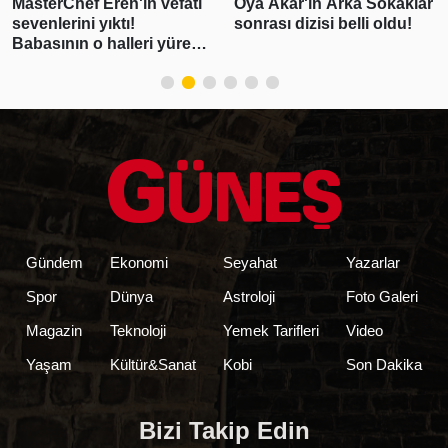
Oya Akar'ın Arka Sokaklar
"Pişmanım bir daha
sonrası dizisi belli oldu!
kullanmayacağım"
demişti! Erdal
Beşikçioğlu'nun esrar
testi pozitif çıktı
Gündem
Ekonomi
Seyahat
Yazarlar
Spor
Dünya
Astroloji
Foto Galeri
Magazin
Teknoloji
Yemek Tarifleri
Video
Yaşam
Kültür&Sanat
Kobi
Son Dakika
Bizi Takip Edin