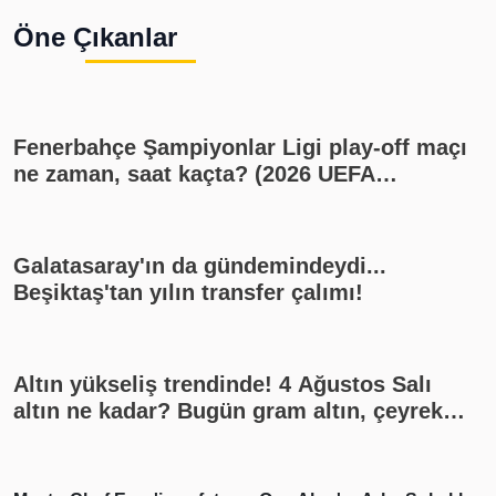
Öne Çıkanlar
Fenerbahçe Şampiyonlar Ligi play-off maçı
ne zaman, saat kaçta? (2026 UEFA
Şampiyonlar Ligi play-off Fenerbahçe -
Sturm Graz maçı, Fenerbahçe muhtemel
11'i)
Galatasaray'ın da gündemindeydi...
Beşiktaş'tan yılın transfer çalımı!
Altın yükseliş trendinde! 4 Ağustos Salı
altın ne kadar? Bugün gram altın, çeyrek
altın kaç lira? Gümüş ne kadar oldu? Son
dakika altın fiyatları, güncel alış satış
rakamları, canlı takip