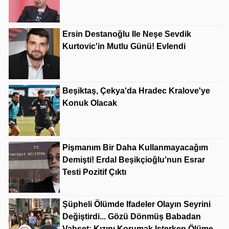
Ersin Destanoğlu Ile Neşe Sevdik
Kurtovic'in Mutlu Günü! Evlendi
Beşiktaş, Çekya'da Hradec Kralove'ye
Konuk Olacak
Pişmanım Bir Daha Kullanmayacağım
Demişti! Erdal Beşikçioğlu'nun Esrar
Testi Pozitif Çıktı
Şüpheli Ölümde Ifadeler Olayın Seyrini
Değiştirdi... Gözü Dönmüş Babadan
Vahşet: Kızını Korumak Isterken Ölüme