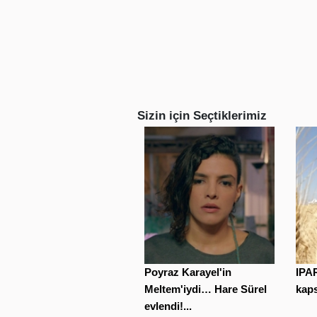
Sizin için Seçtiklerimiz
Poyraz Karayel'in
IPAR
Meltem'iydi… Hare Sürel
kaps
evlendi!...