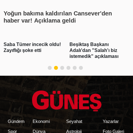
Yoğun bakıma kaldırılan Cansever'den
haber var! Açıklama geldi
Beşiktaş Başkanı
Emlak vergisinde gelecek
Adalı'dan "Salah'ı biz
yıl için esas alınacak
istemedik" açıklaması
inşaat maliyet bedelleri
belirlendi
Gündem
Ekonomi
Seyahat
Yazarlar
Spor
Dünya
Astroloji
Foto Galeri