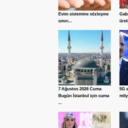
Evim sistemine sözleşme
Gaba
sınırı...
üret
7 Ağustos 2026 Cuma
5G a
Bugün İstanbul için cuma
mily
...