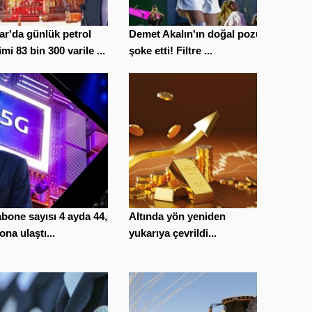
r'da günlük petrol
Demet Akalın'ın doğal pozu
imi 83 bin 300 varile ...
şoke etti! Filtre ...
bone sayısı 4 ayda 44,5
Altında yön yeniden
ona ulaştı...
yukarıya çevrildi...