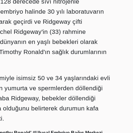
-128 derecede sıvı nitrojenle
embriyo halinde 30 yılı laboratuvarın
ak geçirdi ve Ridgeway çifti
achel Ridgeway'in (33) rahmine
 dünyanın en yaşlı bebekleri olarak
Timothy Ronald'ın sağlık durumlarının
miyle isimsiz 50 ve 34 yaşlarındaki evli
nan yumurta ve spermlerden döllendiği
baba Ridgeway, bebekler döllendiği
 olduğunu belirterek durumun kafa
i.
imothy Ronald'
#Ulusal Embriyo Bağış Merkezi