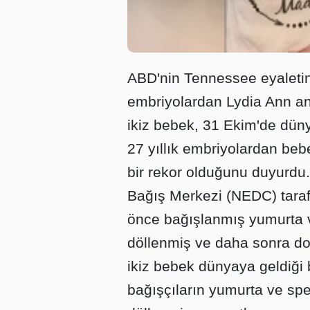
ABD'nin Tennessee eyaletin
embriyolardan Lydia Ann a
ikiz bebek, 31 Ekim'de düny
27 yıllık embriyolardan beb
bir rekor olduğunu duyurdu.
Bağış Merkezi (NEDC) taraf
önce bağışlanmış yumurta 
döllenmiş ve daha sonra d
ikiz bebek dünyaya geldiği b
bağışçıların yumurta ve sp