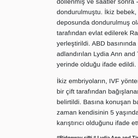
döllenmiş ve saatler sonra 
dondurulmuştu. İkiz bebek, 
deposunda dondurulmuş olar
tarafından evlat edilerek R
yerleştirildi. ABD basınında
adlandırılan Lydia Ann and 
yerinde olduğu ifade edildi.
İkiz embriyoların, IVF yönte
bir çift tarafından bağışla
belirtildi. Basına konuşan 
zaman kendisinin 5 yaşında
karıştırıcı olduğunu ifade ett
#Ridgeway çifti
# Lydia Ann and T