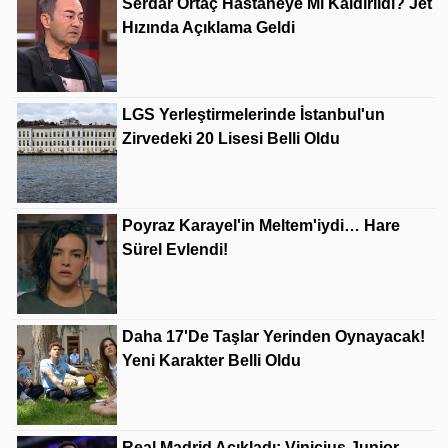
Serdar Ortaç Hastaneye Mi Kaldırıldı? Jet
Hızında Açıklama Geldi
LGS Yerleştirmelerinde İstanbul'un
Zirvedeki 20 Lisesi Belli Oldu
Poyraz Karayel'in Meltem'iydi… Hare
Sürel Evlendi!
Daha 17'de Taşlar Yerinden Oynayacak!
Yeni Karakter Belli Oldu
Real Madrid Açıkladı: Vinicius Junior