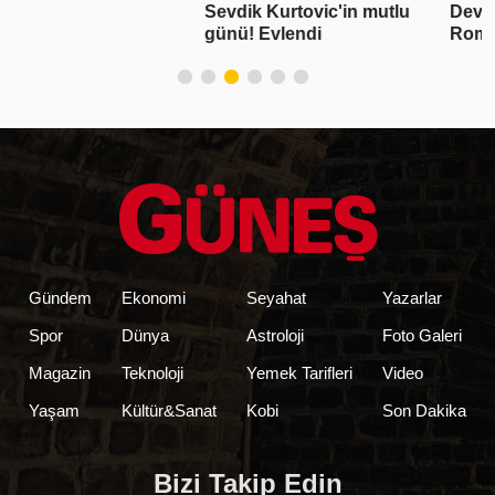
Sevdik Kurtovic'in mutlu
Devrim Özkan aşk yaşıyor!
günü! Evlendi
Romantik paylaşım geldi
Gündem
Ekonomi
Seyahat
Yazarlar
Spor
Dünya
Astroloji
Foto Galeri
Magazin
Teknoloji
Yemek Tarifleri
Video
Yaşam
Kültür&Sanat
Kobi
Son Dakika
Bizi Takip Edin