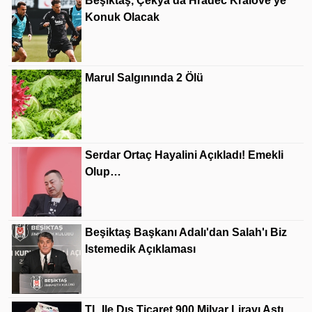
Beşiktaş, Çekya'da Hradec Kralove'ye
Konuk Olacak
Marul Salgınında 2 Ölü
Serdar Ortaç Hayalini Açıkladı! Emekli
Olup…
Beşiktaş Başkanı Adalı'dan Salah'ı Biz
Istemedik Açıklaması
TL Ile Dış Ticaret 900 Milyar Lirayı Aştı