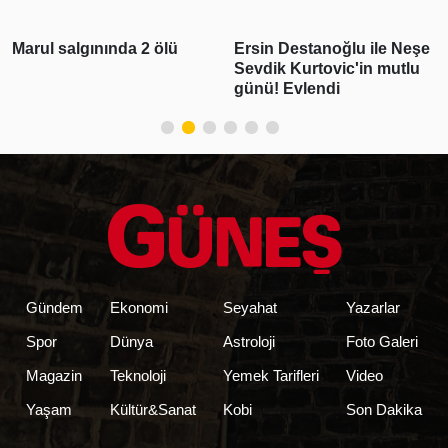
Ersin Destanoğlu ile Neşe
Deniz Can Aktaş ve
Sevdik Kurtovic'in mutlu
Devrim Özkan aşk yaşıyor!
günü! Evlendi
Romantik paylaşım geldi
Gündem
Ekonomi
Seyahat
Yazarlar
Spor
Dünya
Astroloji
Foto Galeri
Magazin
Teknoloji
Yemek Tarifleri
Video
Yaşam
Kültür&Sanat
Kobi
Son Dakika