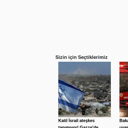
Sizin için Seçtiklerimiz
Katil İsrail ateşkes
Baka
tanımıyor! Gazze'de
uyar