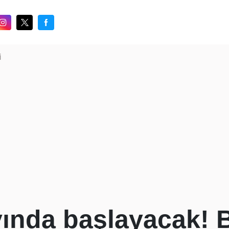
i
nda başlayacak! B