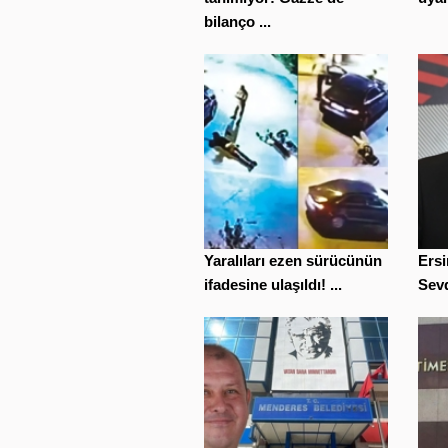
bilanço ...
Yaralıları ezen sürücünün
Ersi
ifadesine ulaşıldı! ...
Sevd