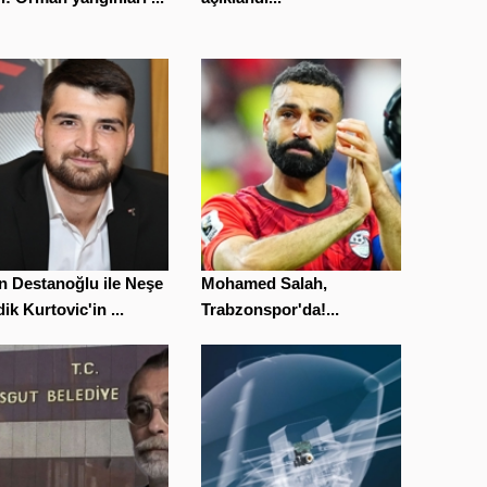
n Destanoğlu ile Neşe
Mohamed Salah,
ik Kurtovic'in ...
Trabzonspor'da!...