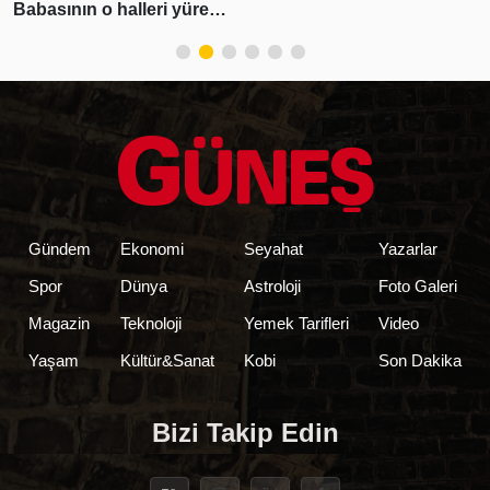
demişti! Erdal
Beşikçioğlu'nun esrar
testi pozitif çıktı
Gündem
Ekonomi
Seyahat
Yazarlar
Spor
Dünya
Astroloji
Foto Galeri
Magazin
Teknoloji
Yemek Tarifleri
Video
Yaşam
Kültür&Sanat
Kobi
Son Dakika
Bizi Takip Edin