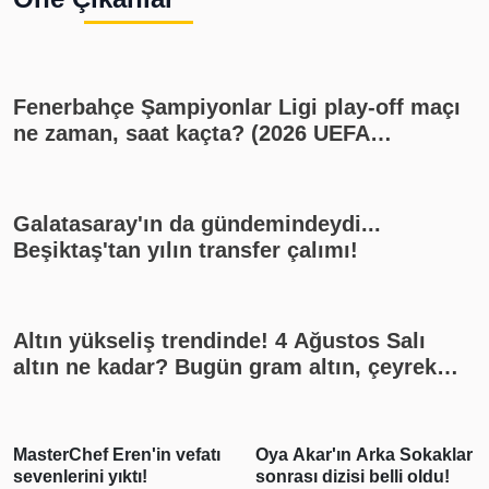
Fenerbahçe Şampiyonlar Ligi play-off maçı
ne zaman, saat kaçta? (2026 UEFA
Şampiyonlar Ligi play-off Fenerbahçe -
Sturm Graz maçı, Fenerbahçe muhtemel
11'i)
Galatasaray'ın da gündemindeydi...
Beşiktaş'tan yılın transfer çalımı!
Altın yükseliş trendinde! 4 Ağustos Salı
altın ne kadar? Bugün gram altın, çeyrek
altın kaç lira? Gümüş ne kadar oldu? Son
dakika altın fiyatları, güncel alış satış
rakamları, canlı takip
Oya Akar'ın Arka Sokaklar
"Pişmanım bir daha
sonrası dizisi belli oldu!
kullanmayacağım"