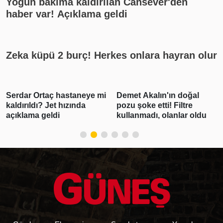
Yoğun bakıma kaldırılan Cansever'den
haber var! Açıklama geldi
Zeka küpü 2 burç! Herkes onlara hayran olur
Demet Akalın'ın doğal
Gabar'da günlük petrol
pozu şoke etti! Filtre
üretimi 83 bin 300 varile
kullanmadı, olanlar oldu
ulaşarak rekor kırdı