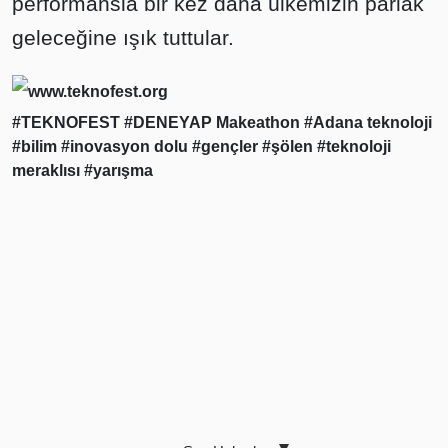
performansla bir kez daha ülkemizin parlak
geleceğine ışık tuttular.
www.teknofest.org
#TEKNOFEST
#DENEYAP Makeathon
#Adana teknoloji
#bilim
#inovasyon dolu
#gençler
#şölen
#teknoloji
meraklısı
#yarışma