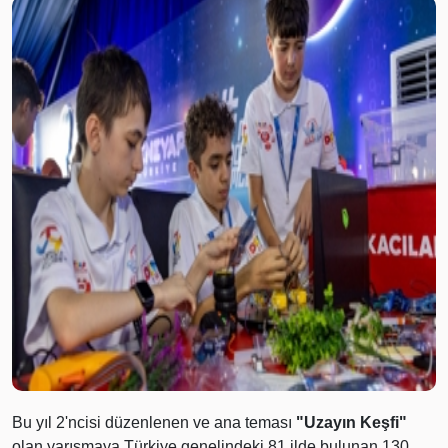
Bu yıl 2'ncisi düzenlenen ve ana teması
"Uzayın Keşfi"
olan yarışmaya Türkiye genelindeki 81 ilde bulunan 130