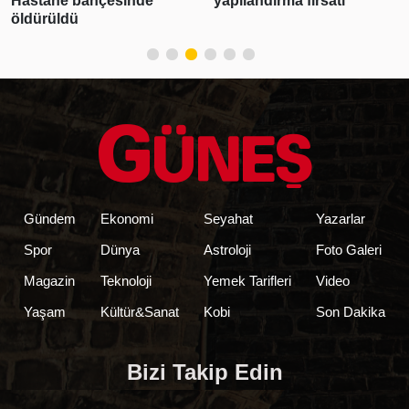
Hastane bahçesinde
yapılandırma fırsatı
öldürüldü
Gündem
Ekonomi
Seyahat
Yazarlar
Spor
Dünya
Astroloji
Foto Galeri
Magazin
Teknoloji
Yemek Tarifleri
Video
Yaşam
Kültür&Sanat
Kobi
Son Dakika
Bizi Takip Edin