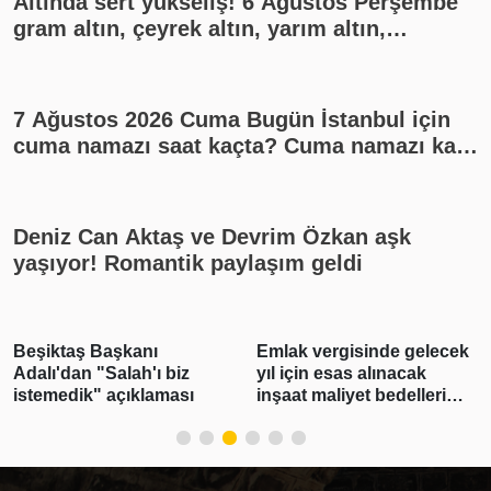
Altında sert yükseliş! 6 Ağustos Perşembe
gram altın, çeyrek altın, yarım altın,
cumhuriyet altını ne kadar?
7 Ağustos 2026 Cuma Bugün İstanbul için
cuma namazı saat kaçta? Cuma namazı kaç
rekat? En güzel cuma mesajları
Deniz Can Aktaş ve Devrim Özkan aşk
yaşıyor! Romantik paylaşım geldi
Beşiktaş Başkanı
Emlak vergisinde gelecek
Adalı'dan "Salah'ı biz
yıl için esas alınacak
istemedik" açıklaması
inşaat maliyet bedelleri
belirlendi