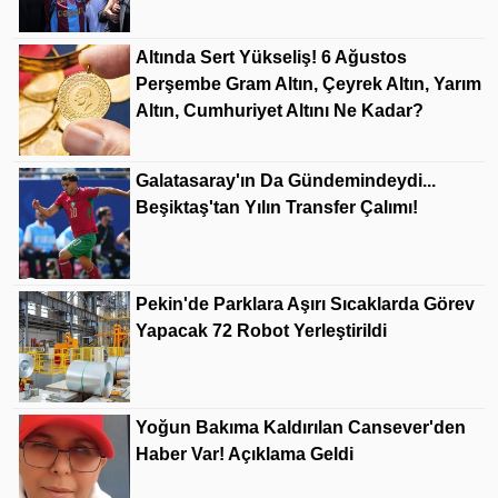
Altında Sert Yükseliş! 6 Ağustos
Perşembe Gram Altın, Çeyrek Altın, Yarım
Altın, Cumhuriyet Altını Ne Kadar?
Galatasaray'ın Da Gündemindeydi...
Beşiktaş'tan Yılın Transfer Çalımı!
Pekin'de Parklara Aşırı Sıcaklarda Görev
Yapacak 72 Robot Yerleştirildi
Yoğun Bakıma Kaldırılan Cansever'den
Haber Var! Açıklama Geldi