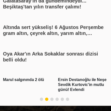
Galatasaray'ın da gündemindeydi...
Beşiktaş'tan yılın transfer çalımı!
Altında sert yükseliş! 6 Ağustos Perşembe
gram altın, çeyrek altın, yarım altın,
cumhuriyet altını ne kadar?
Oya Akar'ın Arka Sokaklar sonrası dizisi
belli oldu!
Marul salgınında 2 ölü
Ersin Destanoğlu ile Neşe
Sevdik Kurtovic'in mutlu
günü! Evlendi