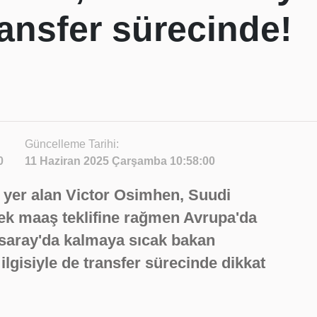
ransfer sürecinde!
Güncelleme Tarihi:
0
11 Haziran 2025 Çarşamba 10:58:00
de yer alan Victor Osimhen, Suudi
ek maaş teklifine rağmen Avrupa'da
tasaray'da kalmaya sıcak bakan
n ilgisiyle de transfer sürecinde dikkat