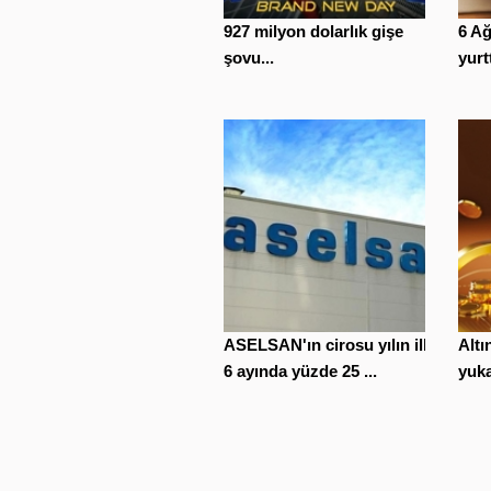
927 milyon dolarlık gişe
6 A
şovu...
yurt
ASELSAN'ın cirosu yılın ilk
Altı
6 ayında yüzde 25 ...
yuka