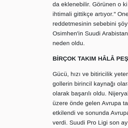
da eklenebilir. Görünen o ki
ihtimali gittikçe artıyor." O
reddetmesinin sebebini şöyle
Osimhen'in Suudi Arabistan'
neden oldu.
BİRÇOK TAKIM HÂLÂ PE
Gücü, hızı ve bitiricilik ye
gollerin birincil kaynağı ola
olarak başarılı oldu. Nijery
üzere önde gelen Avrupa ta
etkilendi ve sonunda Avrup
verdi. Suudi Pro Ligi son ay