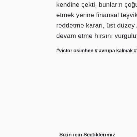
kendine çekti, bunların ço
etmek yerine finansal teşvikl
reddetme kararı, üst düze
devam etme hırsını vurgulu
#victor osimhen
# avrupa kalmak
#
Sizin için Seçtiklerimiz