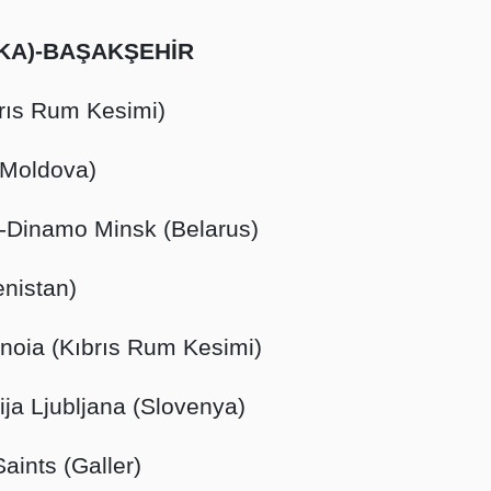
KA)-BAŞAKŞEHİR
brıs Rum Kesimi)
(Moldova)
)-Dinamo Minsk (Belarus)
nistan)
oia (Kıbrıs Rum Kesimi)
ija Ljubljana (Slovenya)
aints (Galler)