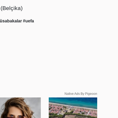
(Belçika)
üsabakalar
#uefa
Native Ads By Pigeoon