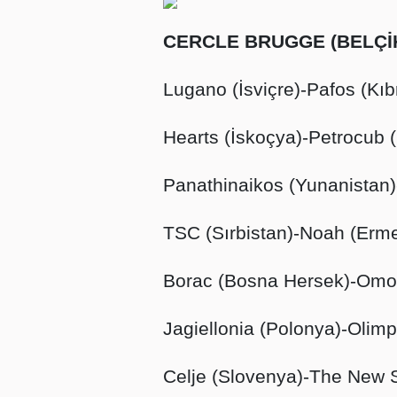
CERCLE BRUGGE (BELÇİ
Lugano (İsviçre)-Pafos (Kı
Hearts (İskoçya)-Petrocub 
Panathinaikos (Yunanistan
TSC (Sırbistan)-Noah (Erme
Borac (Bosna Hersek)-Omon
Jagiellonia (Polonya)-Olimp
Celje (Slovenya)-The New S