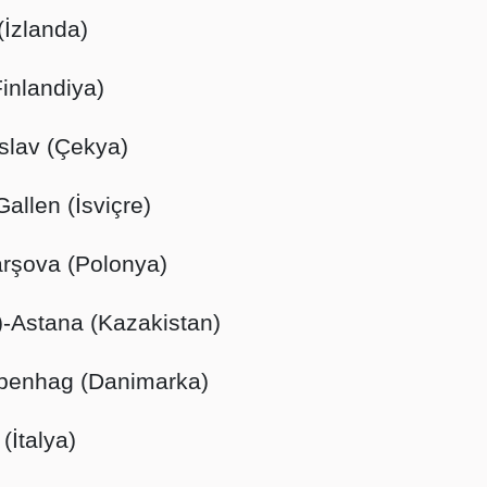
(İzlanda)
inlandiya)
slav (Çekya)
allen (İsviçre)
arşova (Polonya)
-Astana (Kazakistan)
openhag (Danimarka)
(İtalya)