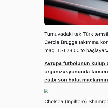
Turnuvadaki tek Türk temsi
Cercle Brugge takımına kon
maç, TSİ 23.00'te başlayac
Avrupa futbolunun kulüp
organizasyonunda tamamı 
etabı son hafta maçlarını
Chelsea (İngiltere)-Shamroc