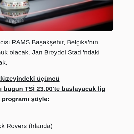
lcisi RAMS Başakşehir, Belçika'nın
uk olacak. Jan Breydel Stadı'ndaki
ak.
 düzeyindeki üçüncü
bugün TSİ 23.00'te başlayacak lig
n programı şöyle:
k Rovers (İrlanda)