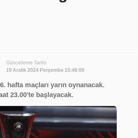
Güncelleme Tarihi:
19 Aralık 2024 Perşembe 15:46:00
6. hafta maçları yarın oynanacak.
at 23.00'te başlayacak.