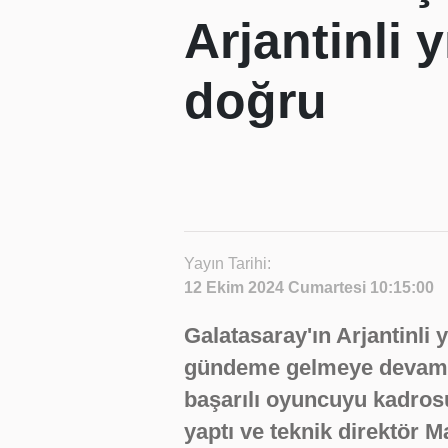
Arjantinli 
doğru
Yayın Tarihi:
12 Ekim 2024 Cumartesi 10:15:00
Galatasaray'ın Arjantinli y
gündeme gelmeye devam ed
başarılı oyuncuyu kadrosu
yaptı ve teknik direktör 