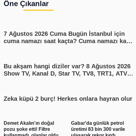
Öne Çıkanlar
7 Ağustos 2026 Cuma Bugün İstanbul için
cuma namazı saat kaçta? Cuma namazı kaç
rekat? En güzel cuma mesajları
Bu akşam hangi diziler var? 8 Ağustos 2026
Show TV, Kanal D, Star TV, TV8, TRT1, ATV
yayın akışı
Zeka küpü 2 burç! Herkes onlara hayran olur
Demet Akalın'ın doğal
Gabar'da günlük petrol
pozu şoke etti! Filtre
üretimi 83 bin 300 varile
kullanmadı, olanlar oldu
ulaşarak rekor kırdı