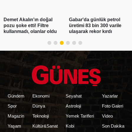
Demet Akalın'ın doğal
Gabar'da günlük petrol
pozu şoke etti! Filtre
üretimi 83 bin 300 varile
kullanmadı, olanlar oldu
ulaşarak rekor kırdı
Gündem
Ekonomi
Seyahat
Yazarlar
Spor
Dünya
Astroloji
Foto Galeri
Magazin
Teknoloji
Yemek Tarifleri
Video
Yaşam
Kültür&Sanat
Kobi
Son Dakika