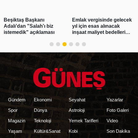
Beşiktaş Başkanı
Emlak vergisinde gelecek
Adalı'dan "Salah'ı biz
yıl için esas alınacak
istemedik" açıklaması
inşaat maliyet bedelleri
belirlendi
Gündem
Ekonomi
Seyahat
Yazarlar
Spor
Dünya
Astroloji
Foto Galeri
Magazin
Teknoloji
Yemek Tarifleri
Video
Yaşam
Kültür&Sanat
Kobi
Son Dakika