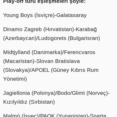
Play-off turu eşleşmeleri şöyle:
Young Boys (İsviçre)-Galatasaray
Dinamo Zagreb (Hırvatistan)-Karabağ
(Azerbaycan)/Ludogorets (Bulgarisran)
Midtjylland (Danimarka)/Ferencvaros
(Macaristan)-Slovan Bratislava
(Slovakya)/APOEL (Güney Kıbrıs Rum
Yönetimi)
Jagiellonia (Polonya)/Bodo/Glimt (Norveç)-
Kızılyıldız (Sırbistan)
Malmö (İsveç)/PAOK (Yunanistan)-Sparta