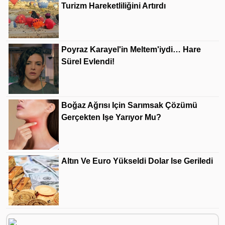
Turizm Hareketliliğini Artırdı
Poyraz Karayel'in Meltem'iydi… Hare
Sürel Evlendi!
Boğaz Ağrısı Için Sarımsak Çözümü
Gerçekten Işe Yarıyor Mu?
Altın Ve Euro Yükseldi Dolar Ise Geriledi