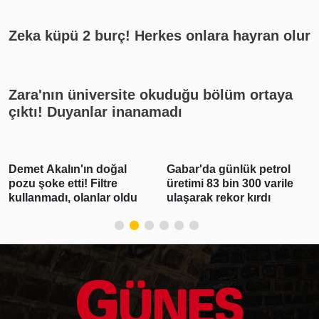
Zeka küpü 2 burç! Herkes onlara hayran olur
Zara'nın üniversite okuduğu bölüm ortaya
çıktı! Duyanlar inanamadı
emet Akalın'ın doğal
Gabar'da günlük petrol
Po
ozu şoke etti! Filtre
üretimi 83 bin 300 varile
Yü
ullanmadı, olanlar oldu
ulaşarak rekor kırdı
25