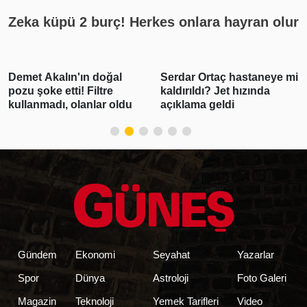
Zeka küpü 2 burç! Herkes onlara hayran olur
Demet Akalın'ın doğal
Serdar Ortaç hastaneye mi
pozu şoke etti! Filtre
kaldırıldı? Jet hızında
kullanmadı, olanlar oldu
açıklama geldi
Gündem
Ekonomi
Seyahat
Yazarlar
Spor
Dünya
Astroloji
Foto Galeri
Magazin
Teknoloji
Yemek Tarifleri
Video