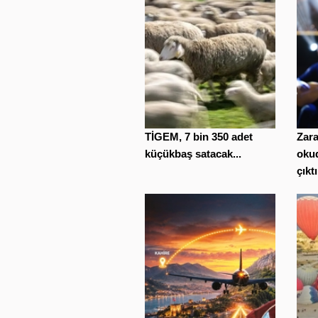
TİGEM, 7 bin 350 adet
Zara
küçükbaş satacak...
oku
çıktı