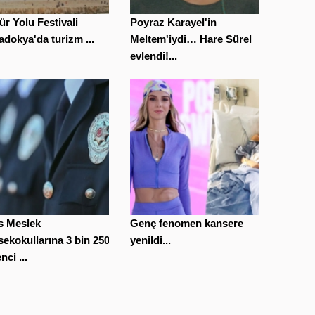
ür Yolu Festivali
Poyraz Karayel'in
dokya'da turizm ...
Meltem'iydi… Hare Sürel
evlendi!...
s Meslek
Genç fenomen kansere
ekokullarına 3 bin 250
yenildi...
nci ...