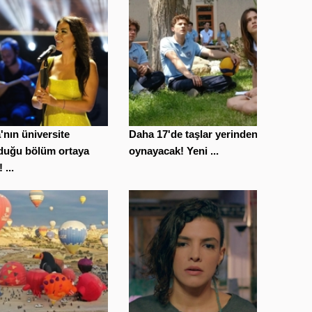
'nın üniversite
Daha 17'de taşlar yerinden
duğu bölüm ortaya
oynayacak! Yeni ...
! ...