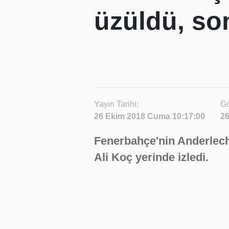
üzüldü, so
Yayın Tarihi:
Gü
26 Ekim 2018 Cuma 10:17:00
26
Fenerbahçe'nin Anderlech
Ali Koç yerinde izledi.