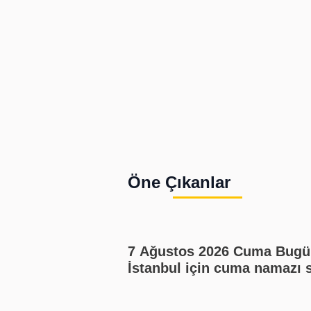
Öne Çıkanlar
7 Ağustos 2026 Cuma Bugü
İstanbul için cuma namazı 
kaçta? Cuma namazı kaç re
En güzel cuma mesajları