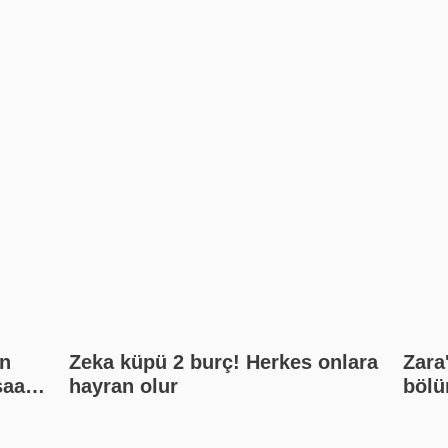
n
Zeka küpü 2 burç! Herkes onlara
Zara
saat
hayran olur
bölü
kat?
inan