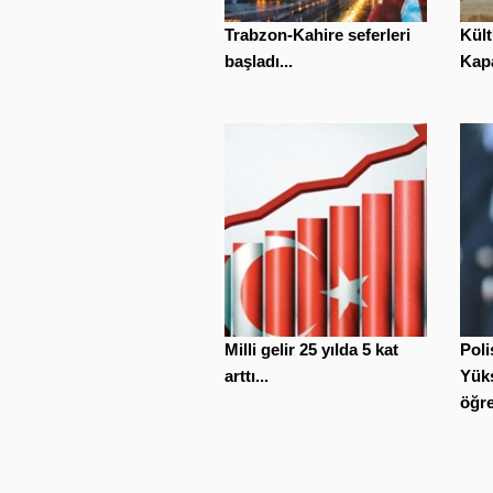
Trabzon-Kahire seferleri
Kült
başladı...
Kapa
Milli gelir 25 yılda 5 kat
Poli
arttı...
Yüks
öğre