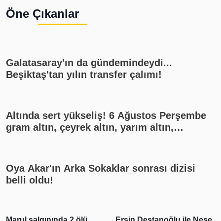
Öne Çıkanlar
Galatasaray'ın da gündemindeydi...
Beşiktaş'tan yılın transfer çalımı!
Altında sert yükseliş! 6 Ağustos Perşembe
gram altın, çeyrek altın, yarım altın,
cumhuriyet altını ne kadar?
Oya Akar'ın Arka Sokaklar sonrası dizisi
belli oldu!
Marul salgınında 2 ölü
Ersin Destanoğlu ile Neşe