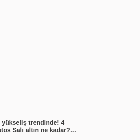
n yükseliş trendinde! 4
tos Salı altın ne kadar?
n gram altın, çeyrek altın