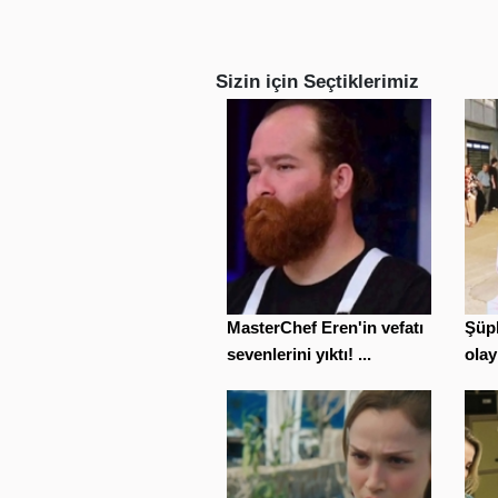
Sizin için Seçtiklerimiz
MasterChef Eren'in vefatı
Şüph
sevenlerini yıktı! ...
olay