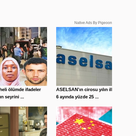
Native Ads By Pigeoon
eli ölümde ifadeler
ASELSAN'ın cirosu yılın ilk
ın seyrini ...
6 ayında yüzde 25 ...