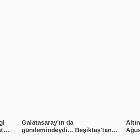
gi
Galatasaray'ın da
Altı
at
gündemindeydi... Beşiktaş'tan
Ağus
nlar
yılın transfer çalımı!
Bugü