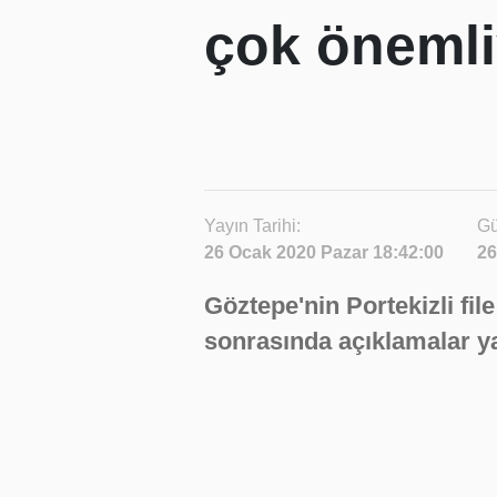
çok önemli
Yayın Tarihi:
Gü
26 Ocak 2020 Pazar 18:42:00
26
Göztepe'nin Portekizli file
sonrasında açıklamalar ya