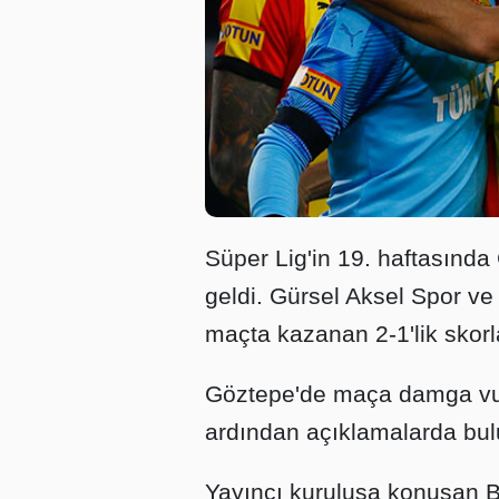
Süper Lig'in 19. haftasında
geldi. Gürsel Aksel Spor v
maçta kazanan 2-1'lik skorl
Göztepe'de maça damga vur
ardından açıklamalarda bu
Yayıncı kuruluşa konuşan B