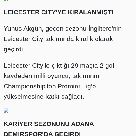
LEICESTER CİTY'YE KİRALANMIŞTI
Yunus Akgün, geçen sezonu İngiltere'nin
Leicester City takımında kiralık olarak
geçirdi.
Leicester City'le çıktığı 29 maçta 2 gol
kaydeden milli oyuncu, takımının
Championship'ten Premier Lig'e
yükselmesine katkı sağladı.
KARİYER SEZONUNU ADANA
DEMİRSPOR'DA GEÇİRDİ