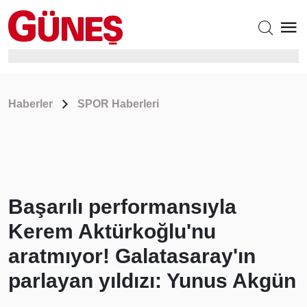
Haberler
SPOR Haberleri
Başarılı performansıyla
Kerem Aktürkoğlu'nu
aratmıyor! Galatasaray'ın
parlayan yıldızı: Yunus Akgün