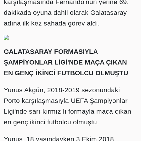
karşılaşmasında Fernando'nun yerine 69.
dakikada oyuna dahil olarak Galatasaray
adına ilk kez sahada görev aldı.
GALATASARAY FORMASIYLA
ŞAMPİYONLAR LİGİ'NDE MAÇA ÇIKAN
EN GENÇ İKİNCİ FUTBOLCU OLMUŞTU
Yunus Akgün, 2018-2019 sezonundaki
Porto karşılaşmasıyla UEFA Şampiyonlar
Ligi'nde sarı-kırmızılı formayla maça çıkan
en genç ikinci futbolcu olmuştu.
Yunus, 18 yaşındayken 3 Ekim 2018