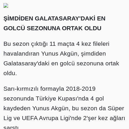
ŞİMDİDEN GALATASARAY'DAKİ EN
GOLCÜ SEZONUNA ORTAK OLDU
Bu sezon çıktığı 11 maçta 4 kez fileleri
havalandıran Yunus Akgün, şimdiden
Galatasaray'daki en golcü sezonuna ortak
oldu.
Sarı-kırmızılı formayla 2018-2019
sezonunda Türkiye Kupası'nda 4 gol
kaydeden Yunus Akgün, bu sezon da Süper
Lig ve UEFA Avrupa Ligi'nde 2'şer kez ağları
sarstı.