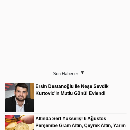
Son Haberler
Ersin Destanoğlu Ile Neşe Sevdik
Kurtovic'in Mutlu Günü! Evlendi
Altında Sert Yükseliş! 6 Ağustos
Perşembe Gram Altın, Çeyrek Altın, Yarım