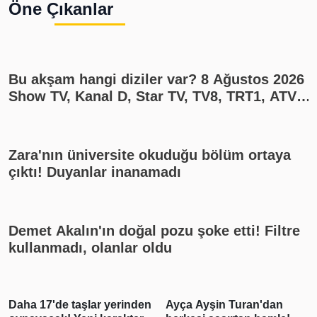
Öne Çıkanlar
Bu akşam hangi diziler var? 8 Ağustos 2026
Show TV, Kanal D, Star TV, TV8, TRT1, ATV
yayın akışı
Zara'nın üniversite okuduğu bölüm ortaya
çıktı! Duyanlar inanamadı
Demet Akalın'ın doğal pozu şoke etti! Filtre
kullanmadı, olanlar oldu
en
Ayça Ayşin Turan'dan
Asap Rocky Rihanna