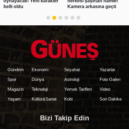
herkesi şaşırtan hamle!
hakkında konuştu:
Kamera arkasına geçti
Sevgilimle gurur
duyuyorum
Gündem
Ekonomi
Seyahat
Yazarlar
Spor
Dünya
Astroloji
Foto Galeri
Magazin
Teknoloji
Yemek Tarifleri
Video
Yaşam
Kültür&Sanat
Kobi
Son Dakika
Bizi Takip Edin