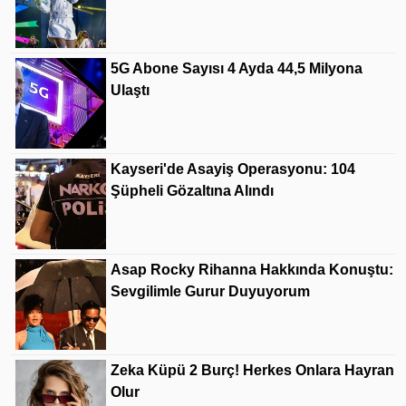
5G Abone Sayısı 4 Ayda 44,5 Milyona
Ulaştı
Kayseri'de Asayiş Operasyonu: 104
Şüpheli Gözaltına Alındı
Asap Rocky Rihanna Hakkında Konuştu:
Sevgilimle Gurur Duyuyorum
Zeka Küpü 2 Burç! Herkes Onlara Hayran
Olur