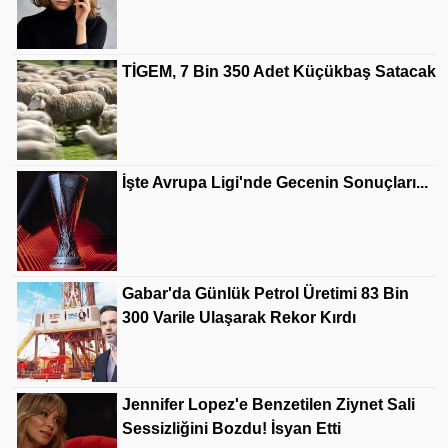
TİGEM, 7 Bin 350 Adet Küçükbaş Satacak
İşte Avrupa Ligi'nde Gecenin Sonuçları...
Gabar'da Günlük Petrol Üretimi 83 Bin
300 Varile Ulaşarak Rekor Kırdı
Jennifer Lopez'e Benzetilen Ziynet Sali
Sessizliğini Bozdu! İsyan Etti