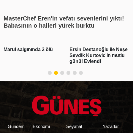
cumhuriyet altını ne kadar?
MasterChef Eren'in vefatı sevenlerini yıktı!
Babasının o halleri yürek burktu
Ersin Destanoğlu ile Neşe
Deniz Can Aktaş ve
Sevdik Kurtovic'in mutlu
Devrim Özkan aşk yaşıyor!
günü! Evlendi
Romantik paylaşım geldi
Gündem
Ekonomi
Seyahat
Yazarlar