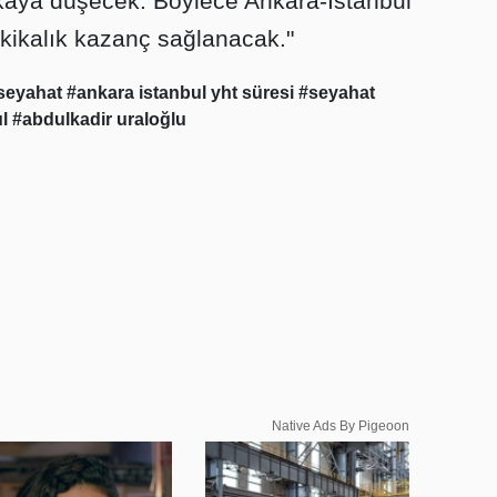
kaya düşecek. Böylece Ankara-İstanbul
kikalık kazanç sağlanacak."
 seyahat
#ankara istanbul yht süresi
#seyahat
ul
#abdulkadir uraloğlu
Native Ads By Pigeoon