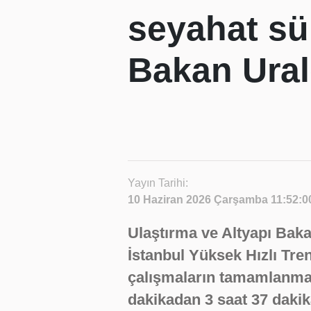
seyahat sür
Bakan Ural
Yayın Tarihi:
10 Haziran 2026 Çarşamba 11:52:0
Ulaştırma ve Altyapı Baka
İstanbul Yüksek Hızlı Tre
çalışmaların tamamlanmas
dakikadan 3 saat 37 dakik