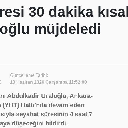
esi 30 dakika kısal
oğlu müjdeledi
Güncelleme Tarihi:
0
10 Haziran 2026 Çarşamba 11:52:00
nı Abdulkadir Uraloğlu, Ankara-
n (YHT) Hattı'nda devam eden
ıyla seyahat süresinin 4 saat 7
aya düşeceğini bildirdi.