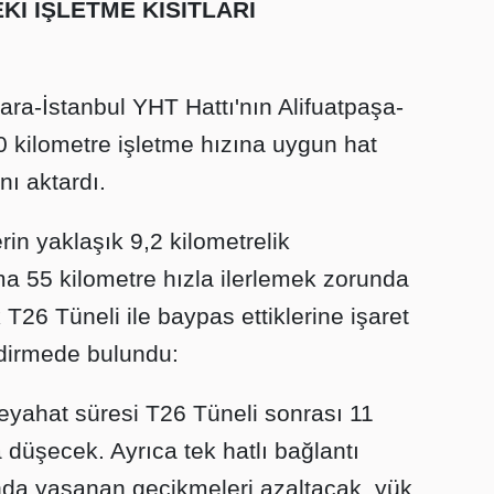
Kİ İŞLETME KISITLARI
ara-İstanbul YHT Hattı'nın Alifuatpaşa-
0 kilometre işletme hızına uygun hat
ı aktardı.
in yaklaşık 9,2 kilometrelik
a 55 kilometre hızla ilerlemek zorunda
 T26 Tüneli ile baypas ettiklerine işaret
dirmede bulundu:
eyahat süresi T26 Tüneli sonrası 11
 düşecek. Ayrıca tek hatlı bağlantı
nda yaşanan gecikmeleri azaltacak, yük