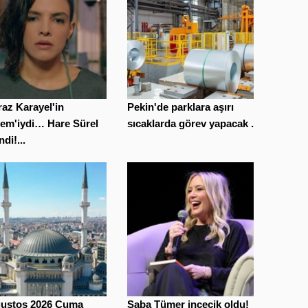
az Karayel'in
Pekin'de parklara aşırı
tem'iydi… Hare Sürel
sıcaklarda görev yapacak ...
ndi!...
ğustos 2026 Cuma
Saba Tümer incecik oldu!