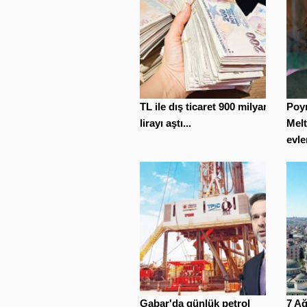
TL ile dış ticaret 900 milyar
Poyr
lirayı aştı...
Mel
evle
Gabar'da günlük petrol
7 A