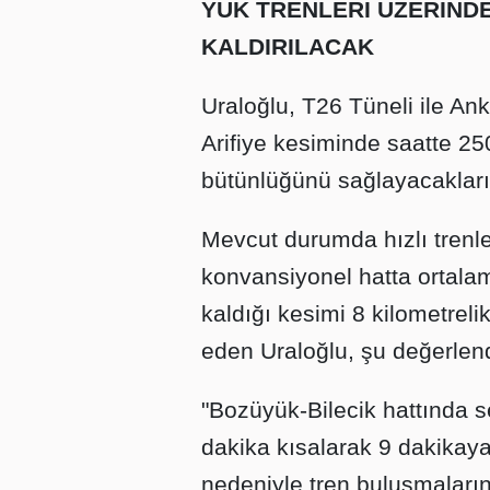
YÜK TRENLERİ ÜZERİNDE
KALDIRILACAK
Uraloğlu, T26 Tüneli ile Ank
Arifiye kesiminde saatte 25
bütünlüğünü sağlayacakların
Mevcut durumda hızlı trenler
konvansiyonel hatta ortalam
kaldığı kesimi 8 kilometrelik
eden Uraloğlu, şu değerlen
"Bozüyük-Bilecik hattında s
dakika kısalarak 9 dakikaya
nedeniyle tren buluşmaları