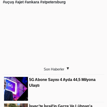
#uçuş
#ajet
#ankara
#stpetersburg
Son Haberler
5G Abone Sayısı 4 Ayda 44,5 Milyona
Ulaştı
İsveç'te İsrail'in Gazze Ve Lübnan'a