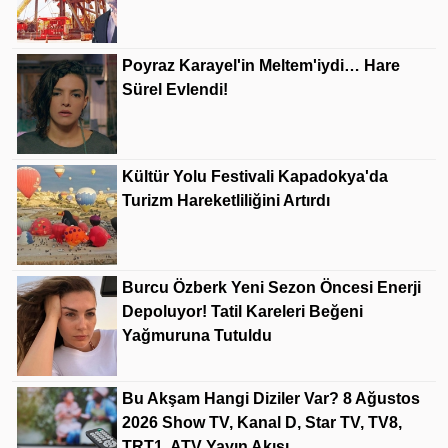
Poyraz Karayel'in Meltem'iydi… Hare
Sürel Evlendi!
Kültür Yolu Festivali Kapadokya'da
Turizm Hareketliliğini Artırdı
Burcu Özberk Yeni Sezon Öncesi Enerji
Depoluyor! Tatil Kareleri Beğeni
Yağmuruna Tutuldu
Bu Akşam Hangi Diziler Var? 8 Ağustos
2026 Show TV, Kanal D, Star TV, TV8,
TRT1, ATV Yayın Akışı