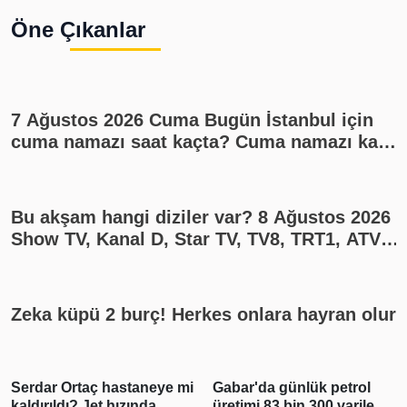
Öne Çıkanlar
7 Ağustos 2026 Cuma Bugün İstanbul için
cuma namazı saat kaçta? Cuma namazı kaç
rekat? En güzel cuma mesajları
Bu akşam hangi diziler var? 8 Ağustos 2026
Show TV, Kanal D, Star TV, TV8, TRT1, ATV
yayın akışı
Zeka küpü 2 burç! Herkes onlara hayran olur
Serdar Ortaç hastaneye mi
Gabar'da günlük petrol
kaldırıldı? Jet hızında
üretimi 83 bin 300 varile