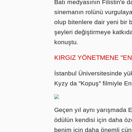
Batı medyasının Filistin'e da
sinemanın rolünü vurgulayan
olup bitenlere dair yeni bir
şeyleri değiştirmeye katkı
konuştu.
KIRGIZ YÖNETMENE "EN
İstanbul Üniversitesinde y
Kyzy da "Kopuş" filmiyle En
Geçen yıl aynı yarışmada En
ödülün kendisi için daha öz
benim için daha önemli çün