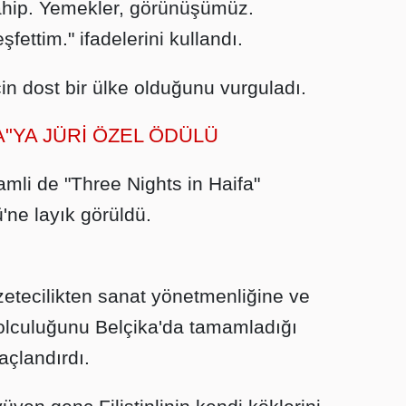
ahip. Yemekler, görünüşümüz.
fettim." ifadelerini kullandı.
için dost bir ülke olduğunu vurguladı.
A"YA JÜRİ ÖZEL ÖDÜLÜ
ramli de "Three Nights in Haifa"
'ne layık görüldü.
etecilikten sanat yönetmenliğine ve
olculuğunu Belçika'da tamamladığı
açlandırdı.