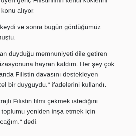
yen genç Filistinlinin kendi köklerini
 konu alıyor.
ir ülkeydi ve sonra bugün gördüğümüz
nuştu.
an duyduğu memnuniyeti dile getiren
anizasyonuna hayran kaldım. Her şey çok
anda Filistin davasını destekleyen
l bir duyguydu." ifadelerini kullandı.
jlı Filistin filmi çekmek istediğini
p toplumu yeniden inşa etmek için
lacağım." dedi.