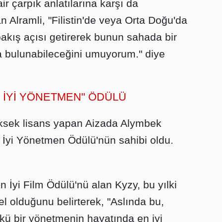
ir çarpık anlatılarına karşı da
 Alramli, "Filistin'de veya Orta Doğu'da
 bakış açısı getirerek bunun sahada bir
da bulunabileceğini umuyorum." diye
 İYİ YÖNETMEN" ÖDÜLÜ
üksek lisans yapan Aizada Alymbek
 İyi Yönetmen Ödülü'nün sahibi oldu.
 İyi Film Ödülü'nü alan Kyzy, bu yılki
el olduğunu belirterek, "Aslında bu,
kü bir yönetmenin hayatında en iyi