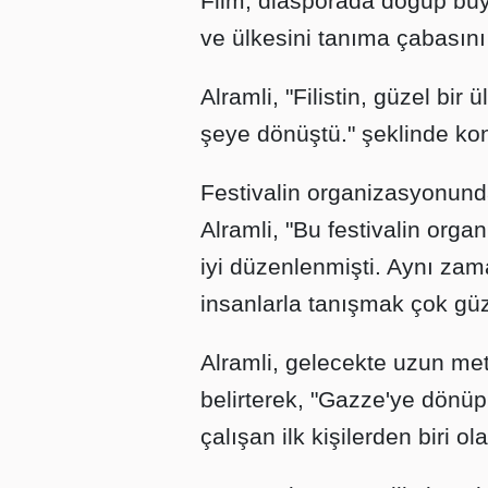
Film, diasporada doğup büyü
ve ülkesini tanıma çabasını
Alramli, "Filistin, güzel b
şeye dönüştü." şeklinde ko
Festivalin organizasyonund
Alramli, "Bu festivalin org
iyi düzenlenmişti. Aynı zam
insanlarla tanışmak çok güze
Alramli, gelecekte uzun metra
belirterek, "Gazze'ye dönü
çalışan ilk kişilerden biri o