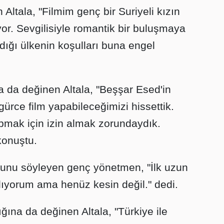
 Altala, "Filmim genç bir Suriyeli kızın
or. Sevgilisiyle romantik bir buluşmaya
ığı ülkenin koşulları buna engel
 da değinen Altala, "Beşşar Esed'in
rce film yapabileceğimizi hissettik.
mak için izin almak zorundaydık.
konuştu.
ğunu söyleyen genç yönetmen, "İlk uzun
lıyorum ama henüz kesin değil." dedi.
ığına da değinen Altala, "Türkiye ile