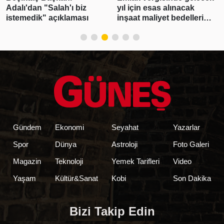
Adalı'dan "Salah'ı biz
yıl için esas alınacak
istemedik" açıklaması
inşaat maliyet bedelleri
belirlendi
Gündem
Ekonomi
Seyahat
Yazarlar
Spor
Dünya
Astroloji
Foto Galeri
Magazin
Teknoloji
Yemek Tarifleri
Video
Yaşam
Kültür&Sanat
Kobi
Son Dakika
Bizi Takip Edin