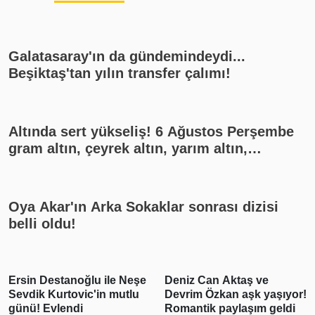
Galatasaray'ın da gündemindeydi...
Beşiktaş'tan yılın transfer çalımı!
Altında sert yükseliş! 6 Ağustos Perşembe
gram altın, çeyrek altın, yarım altın,
cumhuriyet altını ne kadar?
Oya Akar'ın Arka Sokaklar sonrası dizisi
belli oldu!
Ersin Destanoğlu ile Neşe
Deniz Can Aktaş ve
Sevdik Kurtovic'in mutlu
Devrim Özkan aşk yaşıyor!
günü! Evlendi
Romantik paylaşım geldi