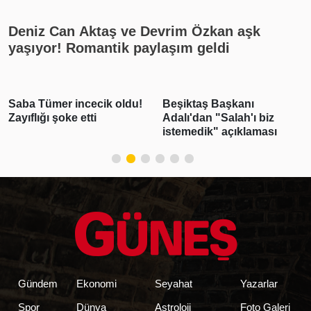
Deniz Can Aktaş ve Devrim Özkan aşk
yaşıyor! Romantik paylaşım geldi
Saba Tümer incecik oldu!
Beşiktaş Başkanı
Zayıflığı şoke etti
Adalı'dan "Salah'ı biz
istemedik" açıklaması
Gündem
Ekonomi
Seyahat
Yazarlar
Spor
Dünya
Astroloji
Foto Galeri