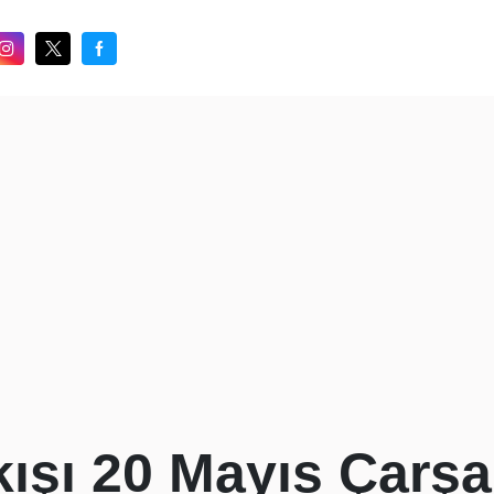
kışı 20 Mayıs Çar