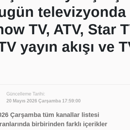
Bugün televizyonda 
how TV, ATV, Star T
V yayın akışı ve T
Güncelleme Tarihi:
20 Mayıs 2026 Çarşamba 17:59:00
026 Çarşamba tüm kanallar listesi
anlarında birbirinden farklı içerikler