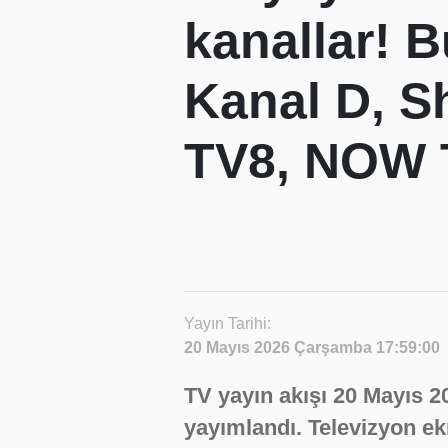
kanallar! 
Kanal D, S
TV8, NOW T
Yayın Tarihi:
20 Mayıs 2026 Çarşamba 17:59:00
TV yayın akışı 20 Mayıs 2
yayımlandı. Televizyon ekr