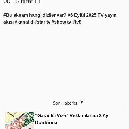
00.15 İtiraf Et
#Bu akşam hangi diziler var?
#6 Eylül 2025 TV yayın
akışı
#kanal d
#star tv
#show tv
#tv8
Son Haberler
“Garantili Vize” Reklamlarına 3 Ay
Durdurma