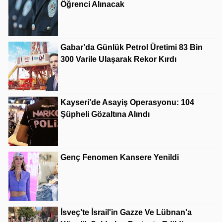
Öğrenci Alınacak
Gabar'da Günlük Petrol Üretimi 83 Bin
300 Varile Ulaşarak Rekor Kırdı
Kayseri'de Asayiş Operasyonu: 104
Şüpheli Gözaltına Alındı
Genç Fenomen Kansere Yenildi
İsveç'te İsrail'in Gazze Ve Lübnan'a