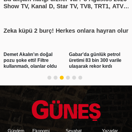
Show TV, Kanal D, Star TV, TV8, TRT1, ATV
yayın akışı
Zeka küpü 2 burç! Herkes onlara hayran olur
Demet Akalın'ın doğal
Gabar'da günlük petrol
pozu şoke etti! Filtre
üretimi 83 bin 300 varile
kullanmadı, olanlar oldu
ulaşarak rekor kırdı
Gündem
Ekonomi
Seyahat
Yazarlar