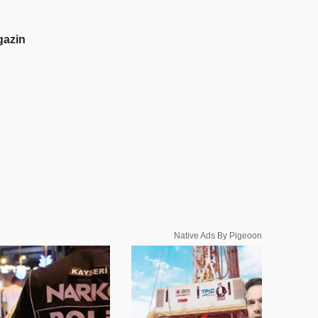
azin
Native Ads By Pigeoon