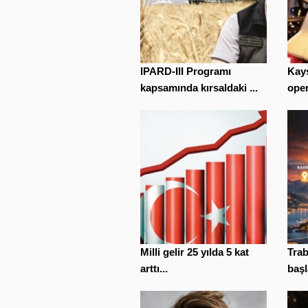
IPARD-III Programı
Kays
kapsamında kırsaldaki ...
oper
Milli gelir 25 yılda 5 kat
Trab
arttı...
başl