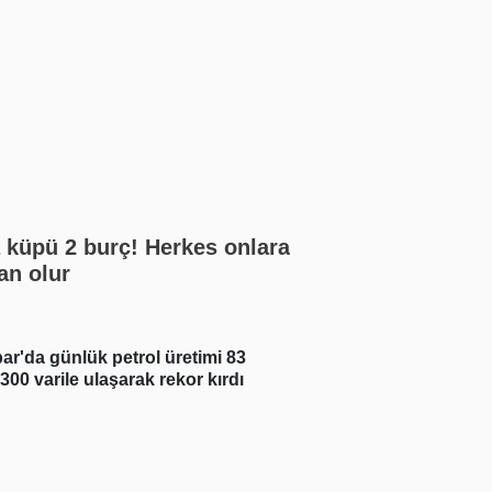
 küpü 2 burç! Herkes onlara
an olur
ar'da günlük petrol üretimi 83
Real Madrid açıklad
 300 varile ulaşarak rekor kırdı
Junior imzayı attı