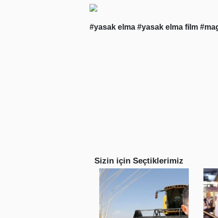
#yasak elma
#yasak elma film
#mag
Sizin için Seçtiklerimiz