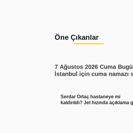
Öne Çıkanlar
7 Ağustos 2026 Cuma Bugü
İstanbul için cuma namazı 
kaçta? Cuma namazı kaç re
En güzel cuma mesajları
site okuduğu bölüm
Serdar Ortaç hastaneye mi
yanlar inanamadı
kaldırıldı? Jet hızında açıklama g