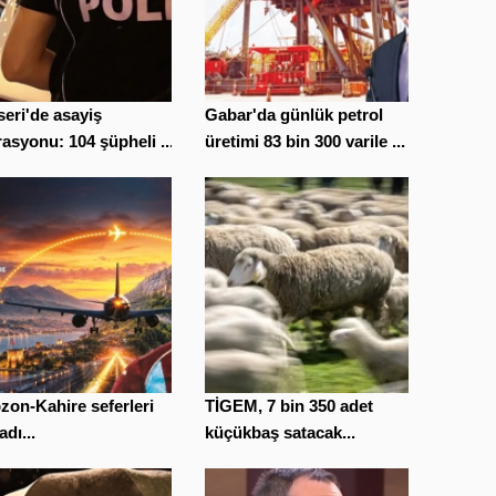
eri'de asayiş
Gabar'da günlük petrol
asyonu: 104 şüpheli ...
üretimi 83 bin 300 varile ...
zon-Kahire seferleri
TİGEM, 7 bin 350 adet
adı...
küçükbaş satacak...