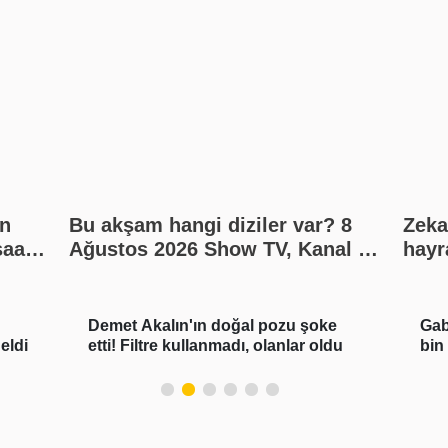
n
Bu akşam hangi diziler var? 8
Zeka
saat
Ağustos 2026 Show TV, Kanal D,
hayr
kat?
Star TV, TV8, TRT1, ATV yayın
akışı
Demet Akalın'ın doğal pozu şoke
Gab
eldi
etti! Filtre kullanmadı, olanlar oldu
bin