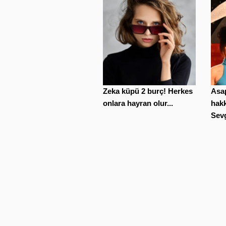
Zeka küpü 2 burç! Herkes
Asa
onlara hayran olur...
hak
Sevg