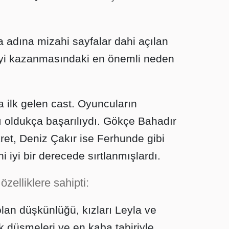
adına mizahi sayfalar dahi açılan
iyi kazanmasındaki en önemli neden
 ilk gelen cast. Oyuncuların
ı oldukça başarılıydı. Gökçe Bahadır
kret, Deniz Çakır ise Ferhunde gibi
ni iyi bir derecede sırtlanmışlardı.
özelliklere sahipti:
olan düşkünlüğü, kızları Leyla ve
k düşmeleri ve en kaba tabiriyle