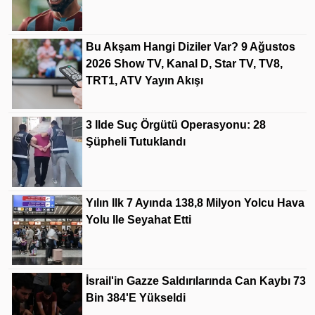
Bu Akşam Hangi Diziler Var? 9 Ağustos
2026 Show TV, Kanal D, Star TV, TV8,
TRT1, ATV Yayın Akışı
3 Ilde Suç Örgütü Operasyonu: 28
Şüpheli Tutuklandı
Yılın Ilk 7 Ayında 138,8 Milyon Yolcu Hava
Yolu Ile Seyahat Etti
İsrail'in Gazze Saldırılarında Can Kaybı 73
Bin 384'e Yükseldi