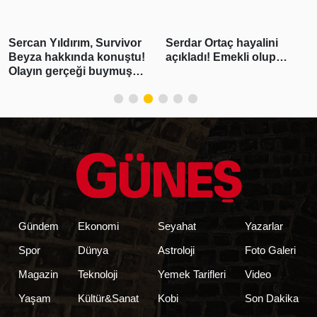
Sercan Yıldırım, Survivor
Serdar Ortaç hayalini
Beyza hakkında konuştu!
açıkladı! Emekli olup…
Olayın gerçeği buymuş…
Gündem
Ekonomi
Seyahat
Yazarlar
Spor
Dünya
Astroloji
Foto Galeri
Magazin
Teknoloji
Yemek Tarifleri
Video
Yaşam
Kültür&Sanat
Kobi
Son Dakika