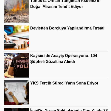
Tunus'ta Orman Yangınları Akdeniz'in
Doğal Mirasını Tehdit Ediyor
Devletten Borçluya Yapılandırma Fırsatı
Kayseri'de Asayiş Operasyonu: 104
Şüpheli Gözaltına Alındı
YKS Tercih Süreci Yarın Sona Eriyor
İsrail'in Gazze Saldırılarında Can Kaybı 73