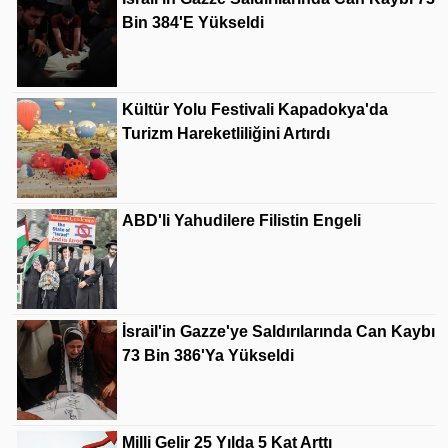
Bin 384'e Yükseldi
Kültür Yolu Festivali Kapadokya'da
Turizm Hareketliliğini Artırdı
ABD'li Yahudilere Filistin Engeli
İsrail'in Gazze'ye Saldırılarında Can Kaybı
73 Bin 386'ya Yükseldi
Milli Gelir 25 Yılda 5 Kat Arttı