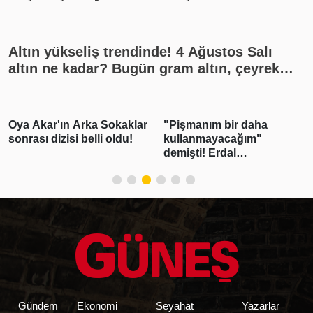
Altın yükseliş trendinde! 4 Ağustos Salı
altın ne kadar? Bugün gram altın, çeyrek
altın kaç lira? Gümüş ne kadar oldu? Son
dakika altın fiyatları, güncel alış satış
rakamları, canlı takip
Oya Akar'ın Arka Sokaklar
"Pişmanım bir daha
sonrası dizisi belli oldu!
kullanmayacağım"
demişti! Erdal
Beşikçioğlu'nun esrar
testi pozitif çıktı
Gündem
Ekonomi
Seyahat
Yazarlar